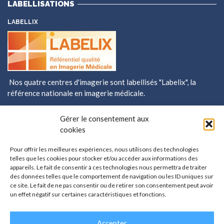
LABELLISATIONS
LABELLIX
Nos quatre centres d'imagerie sont labellisés
"Labelix"
, la
référence nationale en imagerie médicale.
ENQUETE DE SATISFACTION/DÉPÔT DE RÉCLAMATION
Gérer le consentement aux
Donnez votre
cookies
avis sur votre
prise en charge
Pour offrir les meilleures expériences, nous utilisons des technologies
telles que les cookies pour stocker et/ou accéder aux informations des
dans les centres
appareils. Le fait de consentir à ces technologies nous permettra de traiter
X-ray Grésivaudan et participez à l'amélioration de la qualité
des données telles que le comportement de navigation ou les ID uniques sur
des soins.
ce site. Le fait de ne pas consentir ou de retirer son consentement peut avoir
un effet négatif sur certaines caractéristiques et fonctions.
Accepter