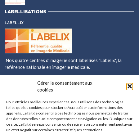
LABELLISATIONS
LABELLIX
Nos quatre centres d'imagerie sont labellisés
"Labelix"
, la
référence nationale en imagerie médicale.
ENQUETE DE SATISFACTION/DÉPÔT DE RÉCLAMATION
Gérer le consentement aux
Donnez votre
cookies
avis sur votre
prise en charge
Pour offrir les meilleures expériences, nous utilisons des technologies
telles que les cookies pour stocker et/ou accéder aux informations des
dans les centres
appareils. Le fait de consentir à ces technologies nous permettra de traiter
X-ray Grésivaudan et participez à l'amélioration de la qualité
des données telles que le comportement de navigation ou les ID uniques sur
des soins.
ce site. Le fait de ne pas consentir ou de retirer son consentement peut avoir
un effet négatif sur certaines caractéristiques et fonctions.