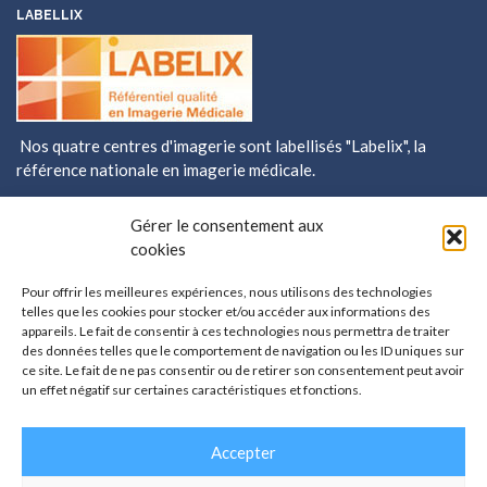
LABELLIX
Nos quatre centres d'imagerie sont labellisés
"Labelix"
, la
référence nationale en imagerie médicale.
ENQUETE DE SATISFACTION/DÉPÔT DE RÉCLAMATION
Gérer le consentement aux
Donnez votre
cookies
avis sur votre
prise en charge
Pour offrir les meilleures expériences, nous utilisons des technologies
telles que les cookies pour stocker et/ou accéder aux informations des
dans les centres
appareils. Le fait de consentir à ces technologies nous permettra de traiter
X-ray Grésivaudan et participez à l'amélioration de la qualité
des données telles que le comportement de navigation ou les ID uniques sur
des soins.
ce site. Le fait de ne pas consentir ou de retirer son consentement peut avoir
un effet négatif sur certaines caractéristiques et fonctions.
Accepter